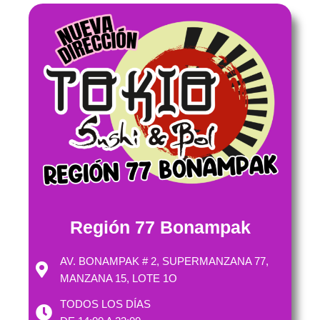
Región 77 Bonampak
AV. BONAMPAK # 2, SUPERMANZANA 77,
MANZANA 15, LOTE 1O
TODOS LOS DÍAS