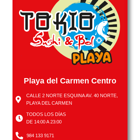
Playa del Carmen Centro
CALLE 2 NORTE ESQUINA AV. 40 NORTE,
PLAYA DEL CARMEN
TODOS LOS DÍAS
DE 14:00 A 23:00
984 133 9171